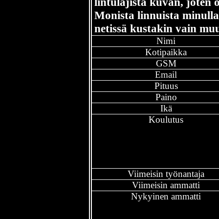
lintulajista kuvan, joten 
Monista linnuista minull
netissä kustakin vain mu
Nimi
Kotipaikka
GSM
Email
Pituus
Paino
Ikä
Koulutus
Viimeisin työnantaja
Viimeisin ammatti
Nykyinen ammatti