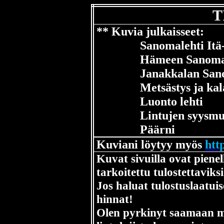
T
** Kuvia julkaisseet:
Sanomalehti Itä
Hämeen Sanom
Janakkalan San
Metsästys ja kal
Luonto lehti
Lintujen syysmu
Päärni
Kuviani löytyy myös
htt
Kuvat sivuilla ovat pienell
tarkoitettu tulostettaviksi
Jos haluat tulostuslaatui
hinnat!
Olen pyrkinyt saamaan 