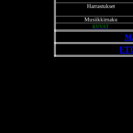
Harrastukset
Musiikkimaku
KUVAT
M
ET