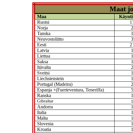
Maat jo
Maa
Käynti
Ruotsi
1
Norja
Tanska
Neuvostoliitto
Eesti
2
Latvia
Liettua
Saksa
Itävalta
Sveitsi
Liechstenstein
Portugal (Madeira)
Espanja +(Fuerteventura, Teneriffa)
Ranska
Gibraltar
Andorra
Italia
Malta
Slovenia
Kroatia