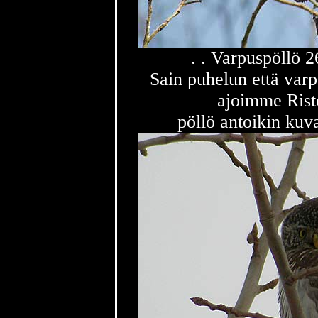
. . Varpuspöllö 
Sain puhelun että varp
ajoimme Ris
pöllö antoikin kuva