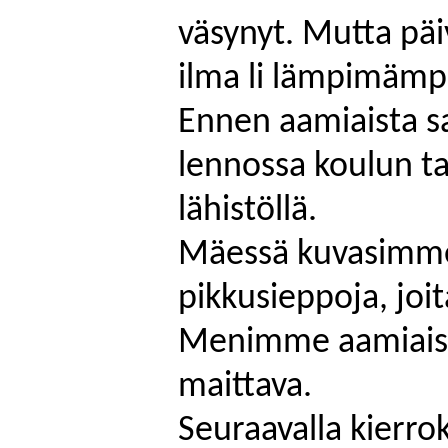
väsynyt. Mutta päi
ilma li lämpimämpi 
Ennen aamiaista s
lennossa koulun ta
lähistöllä.
Mäessä kuvasimme p
pikkusieppoja, joit
Menimme aamiaisel
maittava.
Seuraavalla kierro