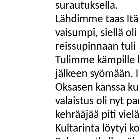
surautuksella
.
Lähdimme taas Itän
vaisumpi, siellä ol
reissupinnaan
tuli
Tulimme kämpille
jälkeen syömään. I
Oksasen kanssa ku
valaistus oli nyt 
kehrääjää piti viel
Kultarinta löytyi k