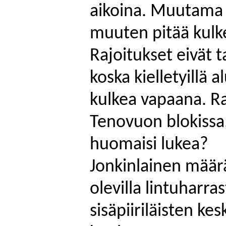
aikoina. Muutama k
muuten pitää kulke
Rajoitukset eivät t
koska kielletyillä a
kulkea vapaana. Ra
Tenovuon
blokissa
huomaisi lukea?
Jonkinlainen määr
olevilla lintuharras
sisäpiiriläisten kes