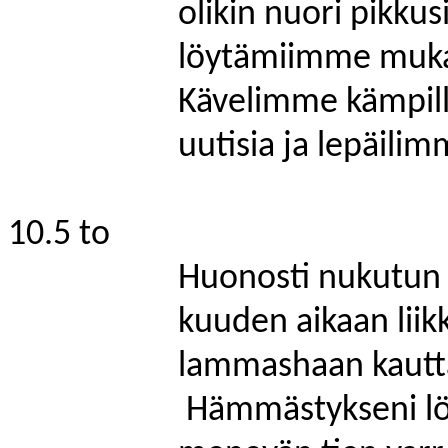
olikin nuori pikku
löytämiimme mukav
Kävelimme kämpille
uutisia ja lepäilim
10.5 to
Huonosti nukutun 
kuuden aikaan liik
lammashaan kautt
Hämmästykseni löy