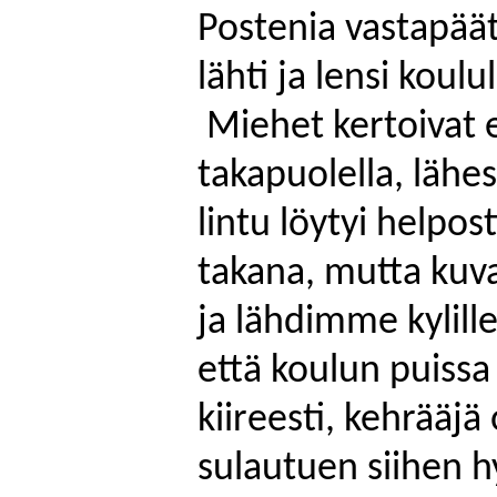
Postenia
vastapäät
lähti ja lensi koulu
Miehet kertoivat 
takapuolella, lähe
lintu löytyi helpos
takana, mutta kuv
ja lähdimme kylill
että koulun puissa 
kiireesti, kehrääjä
sulautuen siihen h