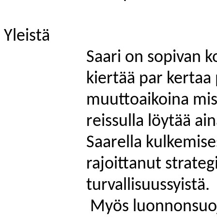
Yleistä
Saari on sopivan k
kiertää par kertaa 
muuttoaikoina mistä
reissulla löytää a
Saarella kulkemise
rajoittanut strate
turvallisuussyistä.
Myös luonnonsuoje