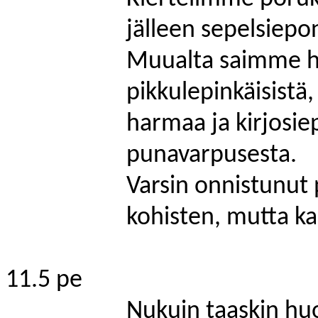
jälleen sepelsiepo
Muualta saimme ha
pikkulepinkäisistä,
harmaa ja kirjosie
punavarpusesta.
Varsin onnistunut 
kohisten, mutta kah
11.5 pe
Nukuin taaskin huo