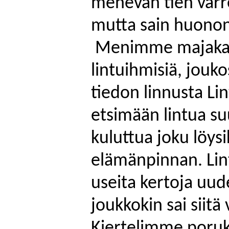
menevän tien varre
mutta sain huonon
Menimme majakan j
lintuihmisiä, jouk
tiedon linnusta L
etsimään lintua su
kuluttua joku löysi
elämänpinnan. Lint
useita kertoja uude
joukkokin sai siitä
Kiertelimme poruk