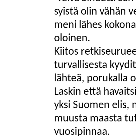
syistä olin vähän 
meni lähes kokonaa
oloinen.
Kiitos retkiseuruee
turvallisesta kyydi
lähteä, porukalla o
Laskin että havaits
yksi Suomen
elis
, 
muusta maasta tut
vuosipinnaa.