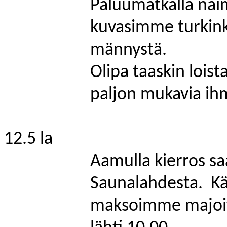
Paluumatkalla näi
kuvasimme turkin
männystä.
Olipa taaskin loist
paljon mukavia ihm
12.5 la
Aamulla kierros sa
Saunalahdesta.
Kä
maksoimme majoitu