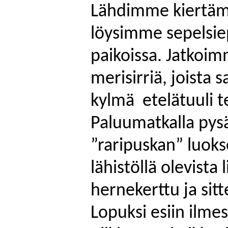
Lähdimme kiertämä
löysimme sepelsie
paikoissa. Jatkoimm
merisirriä, joista 
kylmä
etelätuuli
te
Paluumatkalla py
”
raripuskan
” luok
lähistöllä olevista 
hernekerttu ja sitt
Lopuksi esiin ilme