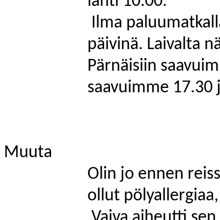
lähti 10.00.
Ilma paluumatkall
päivinä. Laivalta 
Pärnäisiin
saavuim
saavuimme 17.30 j
Muuta
Olin jo ennen reis
ollut pölyallergiaa
Vaiva aiheutti sen