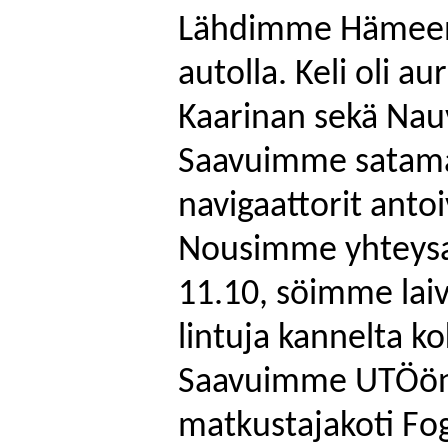
Lähdimme Hämeenli
autolla. Keli oli a
Kaarinan sekä Nau
Saavuimme satamaa
navigaattorit antoi
Nousimme yhteys
11.10, söimme lai
lintuja kannelta k
Saavuimme
UTÖö
matkustajakoti
Fog