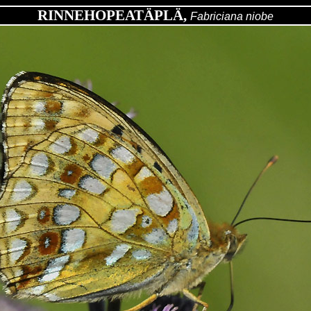
RINNEHOPEATÄPLÄ,
Fabriciana
niobe