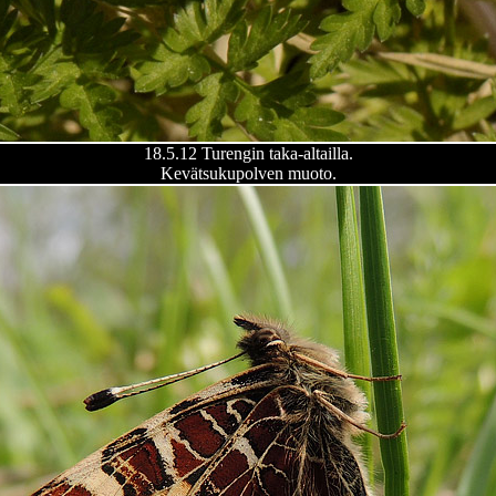
18.5.12 Turengin taka-altailla.
Kevätsukupolven muoto.