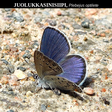
JUOLUKKASINISIIPI,
Plebejus optilete