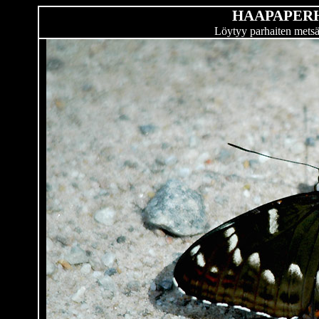
HAAPAPER
Löytyy parhaiten metsä