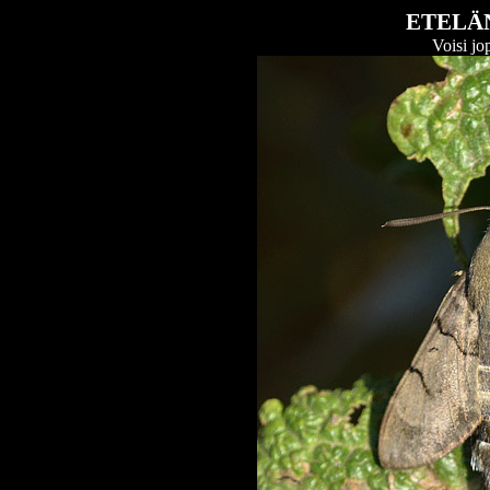
ETELÄ
Voisi jo