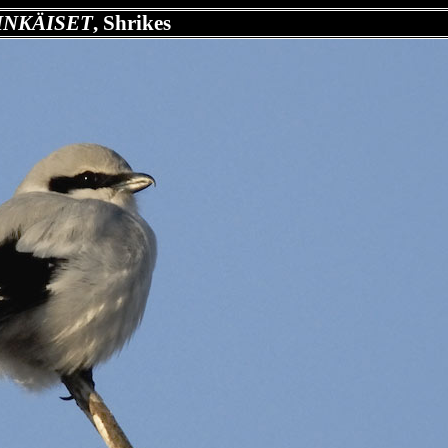
INKÄISET
, Shrikes