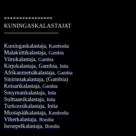
--
--
****************
KUNINGASKALASTAJAT
------------------------------
**
Kuningaskalastaja,
Kambodia
Malakiittikalastaja,
Gambia
Viirukalastaja,
Gambia
Kirjokalastaja, Gambia,
Intia
Afrikanmetsäkalastaja,
Gambia
Sinirintakalastaja
, (Gambia)
Keisarikalastaja,
Gambia
Smyrnankalastaja,
Intia
Sulttaanikalastaja,
Intia
Turkoosikalastaja, Intia
Mustapääkalastaja,
Kambodia
Viherkalastaja,
Brasilia
Isosepelkalastaja,
Brasilia
-