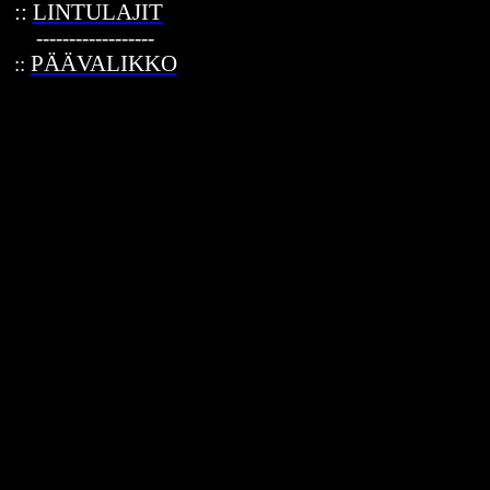
::
LINTULAJIT
------------------
PÄÄVALIKKO
::