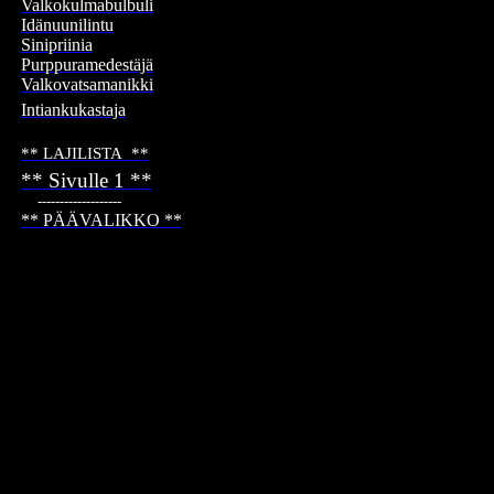
Valkokulmabulbuli
Idänuunilintu
Sinipriinia
Purppuramedestäjä
Valkovatsamanikki
Intiankukastaja
…
**
LAJILISTA
*
*
** Sivulle 1 **
---
----------------
** PÄÄVALIKKO **