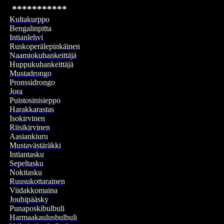
***********
Kultakurppo
Bengalinpitta
Intianlehvi
Ruskoperälepinkäinen
Naamiokuhankeittäjä
Huppukuhankeittäjä
Mustadrongo
Pronssidrongo
Jora
Puistosinisieppo
Harakkarastas
Isokirvinen
Riisikirvinen
Aasiankiuru
Mustavästäräkki
Intiantasku
Sepeltasku
Nokitasku
Ruusukottarainen
Viidakkomaina
Jouhipääsky
Punaposkibulbuli
Harmaakaulusbulbuli