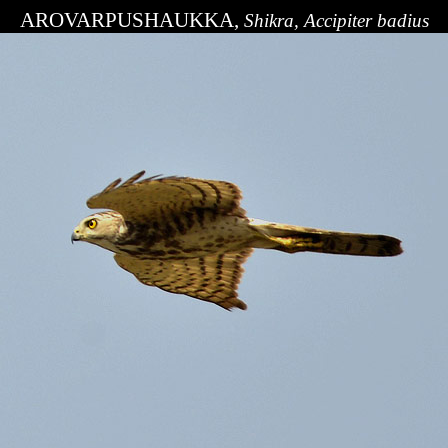
AROVARPUSHAUKKA,
Shikra
, Accipiter
badius