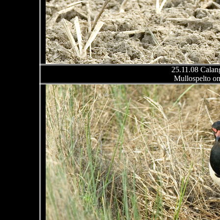
25.11.08 Calang
Mullospelto on