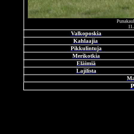
Punakaul
11.
Valkoposkia
Kahlaajia
Pikkulintuja
Merikotkia
Eläimiä
Lajilista
Ma