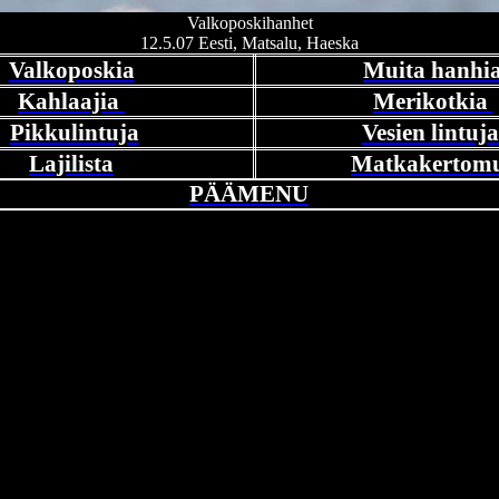
Valkoposkihanhet
12.5.07 Eesti, Matsalu, Haeska
Valkoposkia
Muita hanhi
Kahlaajia
Merikotkia
Pikkulintuja
Vesien lintuj
Lajilista
Matkakertom
PÄÄMENU