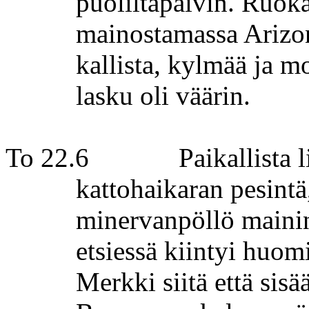
puoliltapäivin. Ruok
mainostamassa Arizon
kallista, kylmää ja m
lasku oli väärin.
To 22.6
Paikallista 
kattohaikaran pesintä
minervanpöllö
mainin
etsiessä kiintyi huom
Merkki siitä että sis