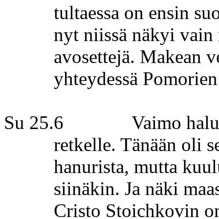
tultaessa on ensin su
nyt niissä näkyi vain
avosettejä. Makean ve
yhteydessä
Pomorien
Su 25.6
Vaimo halu
retkelle. Tänään oli 
hanurista, mutta kuul
siinäkin. Ja näki maa
Cristo
Stoichkovin
om