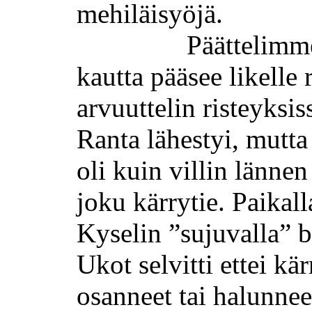
mehiläisyöjä
.
Päättelimme
kautta pääsee likelle r
arvuuttelin risteyksis
Ranta lähestyi, mutta 
oli kuin villin länne
joku kärrytie. Paikal
Kyselin ”sujuvalla” b
Ukot selvitti ettei kär
osanneet tai halunneet