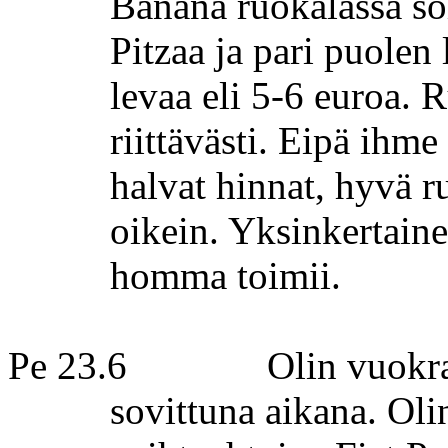
Banana
ruokalassa sö
Pitzaa
ja pari puolen 
levaa
eli 5-6 euroa. R
riittävästi. Eipä ihme
halvat hinnat, hyvä r
oikein. Yksinkertaine
homma toimii.
Pe 23.6
Olin vuokra
sovittuna aikana. Oli