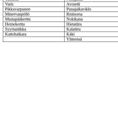
Varis
Avosetti
Pikkuvarpunen
Punajalkaviklo
Minervanpöllö
Ristisorsa
Mustapääkerttu
Nokikana
Hernekerttu
Hietatiira
Syyriantikka
Kalatiira
Kattohaikara
Käki
Yhteensä