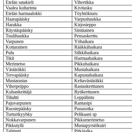
Etelän satakieli
Vihertikka
Vaalea kultarinta
Kivitasku
Etelän harmaalokki
Töyhtökiuru
Haarapääsky
Varpushaukka
Harakka
Kirjosieppo
Räystäspääsky
Sinitiainen
Tuulihaukka
Pensaskerttu
Varpunen
Yöhaikara
Kottarainen
Rääkkähaikara
Pulu
Silkkihaikara
Tikli
Harmaahaikara
Merimetso
Pikkuhaikara
Västäräkki
Mustahaikara
Tervapääsky
Kapustahaikara
Mustarastas
Keltavästäräkki
Viherpeippo
Rastaskerttunen
Kuhankeittäjä
Rytikerttunen
Tiltaltti
Leppälintu
Pajuvarpunen
Rantasipi
Ruostepääsky
Punasotka
Turturikyyhky
Pelikaani
sp
Nokkavarpunen
Pikkumerimetso
Pikkutylli
Mustapyrstökuiri
Talitintti
Pitkäjalka