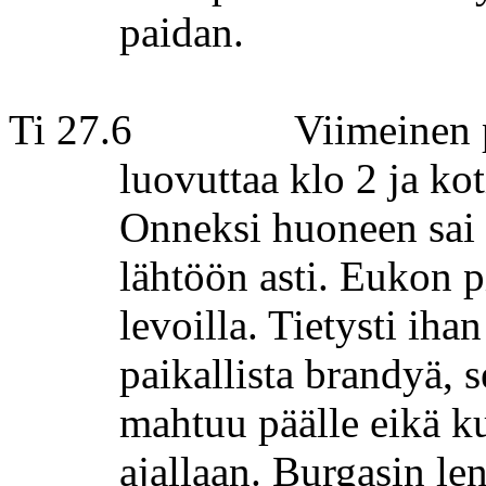
paidan.
Ti 27.6
Viimeinen 
luovuttaa klo 2 ja ko
Onneksi huoneen sa
lähtöön asti. Eukon pi
levoilla. Tietysti iha
paikallista brandyä, s
mahtuu päälle eikä ku
ajallaan.
Burgasin
len