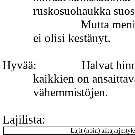
ruskosuohaukka suost
Mutta menih
ei olisi kestänyt.
Hyvää:
Halvat hinn
kaikkien on ansaittav
vähemmistöjen.
Lajilista:
Lajit (noin) aikajärjestyk