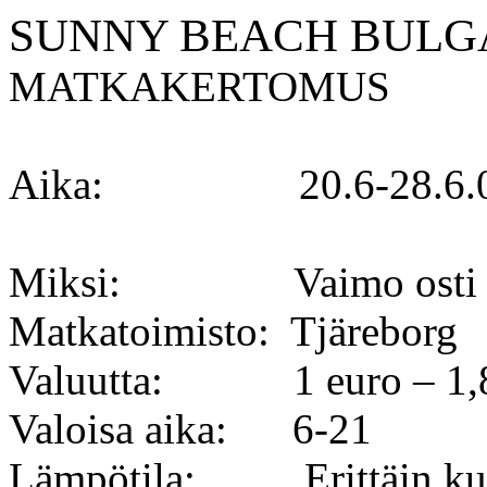
SUNNY BEACH BULG
MATKAKERTOMUS
Aika:
20.6-28.6.
Miksi:
Vaimo osti 
Matkatoimisto:
Tjäreborg
Valuutta:
1 euro –
1,
Valoisa aika:
6-21
Lämpötila:
Erittäin k