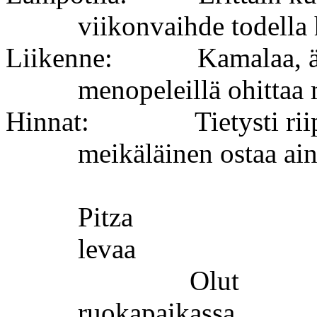
viikonvaihde todella 
Liikenne:
Kamalaa, ä
menopeleillä ohittaa 
Hinnat:
Tietysti ri
meikäläinen ostaa ai
Pitza
levaa
Olut
ruokapaikassa