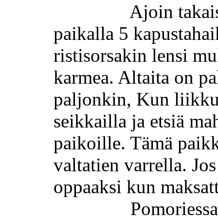
Ajoin taka
paikalla 5 kapustahai
ristisorsakin
lensi mu
karmea.
Altaita on pa
paljonkin, Kun liikku
seikkailla ja etsiä m
paikoille.
Tämä paikka
valtatien varrella. Jo
oppaaksi kun maksat
Pomoriessa