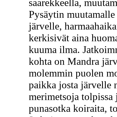
saarekkeella, muutam
Pysäytin muutamalle
järvelle, harmaahaika
kerkisivät aina huom
kuuma ilma.
Jatkoimm
kohta on
Mandra
järv
molemmin puolen moo
paikka josta järvelle
merimetsoja tolpissa j
punasotka koiraita, to