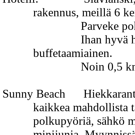
rakennus, meillä 6 ke
Parveke
po
Ihan hyvä h
buffetaamiainen.
Noin 0,5 km
Sunny
Beach
Hiekkarant
kaikkea mahdollista t
polkupyöriä, sähkö m
minijunia.
Myynnissä 