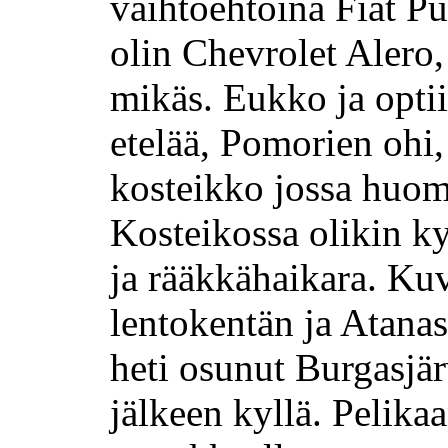
vaihtoehtoina Fiat
Pu
olin Chevrolet
Alero
mikäs.
Eukko ja optii
etelää,
Pomorien
ohi
kosteikko jossa huom
Kosteikossa olikin k
ja
rääkkähaikara
.
Kuv
lentokentän ja
Atana
heti osunut
Burgasjä
jälkeen kyllä.
Pelikaa