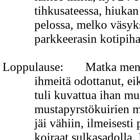
tihkusateessa, hiukan 
pelossa, melko väsyks
parkkeerasin kotipih
Loppulause:
Matka men
ihmeitä odottanut, eik
tuli kuvattua ihan mu
mustapyrstökuirien 
jäi
vähiin, ilmeisesti 
koiraat sulkasadolla. 