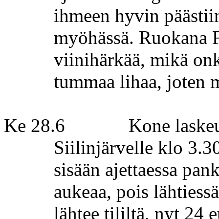
ihmeen hyvin päästiin
myöhässä. Ruokana Fi
viinihärkää, mikä onk
tummaa lihaa, joten m
Ke 28.6
Kone laskeu
Siilinjärvelle klo 3.3
sisään ajettaessa pank
aukeaa, pois lähtiess
lähtee tililtä, nyt 24