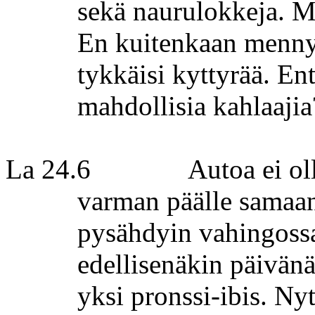
sekä naurulokkeja.
My
En kuitenkaan menn
tykkäisi kyttyrää.
Ent
mahdollisia kahlaajia
La 24.6
Autoa ei ol
varman päälle samaa
pysähdyin vahingoss
edellisenäkin päivänä
yksi
pronssi-ibis
. Nyt