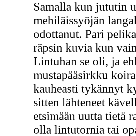
Samalla kun jututin
mehiläissyöjän langal
odottanut. Pari pelika
räpsin kuvia kun vaimo
Lintuhan se oli, ja eh
mustapääsirkku
koiras
kauheasti tykännyt k
sitten lähteneet käve
etsimään uutta tietä 
olla lintutornia tai op