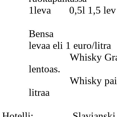
1leva
0,5l 1,5
lev
Bensa
levaa
eli 1 euro/litra
Whisky Gra
lentoas.
Whisky pai
litraa
Hotelli:
Slavianski