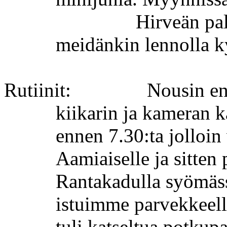
Hirveän pal
meidänkin lennolla 
Rutiinit:
Nousin en
kiikarin ja kameran k
ennen 7.30:ta jolloin
Aamiaiselle ja sitten
Rantakadulla syömässä
istuimme parvekkeella
tuli katseltua potkup