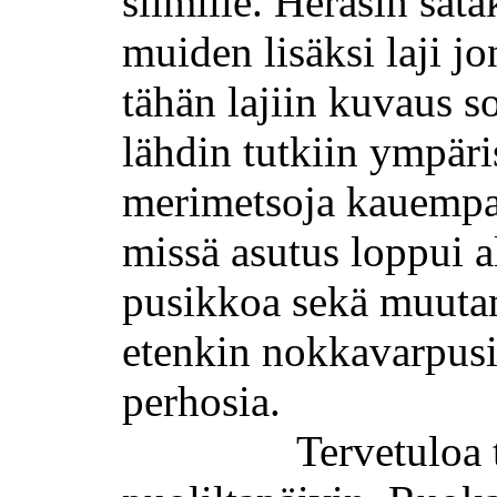
silmille. Heräsin sata
muiden lisäksi laji jo
tähän lajiin kuvaus s
lähdin tutkiin ympäri
merimetsoja kauemp
missä asutus loppui a
pusikkoa sekä muutam
etenkin nokkavarpusia
perhosia.
Tervetuloa 