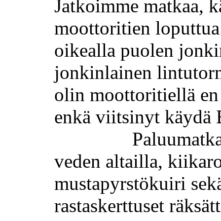
Jatkoimme matkaa, k
moottoritien loputtua
oikealla puolen jonk
jonkinlainen lintutor
olin moottoritiellä e
enkä viitsinyt käydä
Paluumatka
veden altailla, kiikar
mustapyrstökuiri sek
rastaskerttuset
räksätt