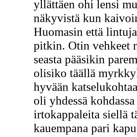
yllättäen ohi lensi m
näkyvistä kun kaivoi
Huomasin että lintuj
pitkin. Otin vehkeet
seasta pääsikin parem
olisiko täällä myrkky
hyvään katselukohtaa
oli yhdessä kohdassa 
irtokappaleita siellä t
kauempana pari kapus