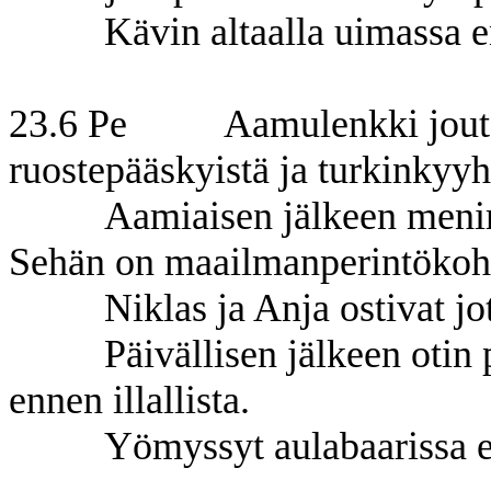
Kävin altaalla uimassa en
23.6 Pe Aamulenkki joutom
ruostepääskyistä ja turkinkyyh
Aamiaisen jälkeen meni
Sehän on maailmanperintökohd
Niklas ja Anja ostivat jo
Päivällisen jälkeen otin
ennen illallista.
Yömyssyt aulabaarissa ei