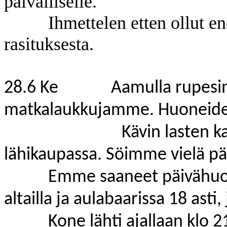
päivälliselle.
Ihmettelen etten ollut 
rasituksesta.
28.6 Ke Aamulla rupesi
matkalaukkujamme. Huoneiden
Kävin lasten kanssa t
lähikaupassa. Söimme vielä päi
Emme saaneet päivähuone
altailla ja aulabaarissa 18 asti
Kone lähti ajallaan klo 2