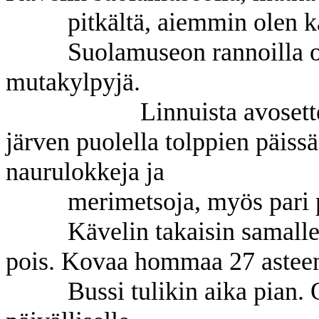
pitkältä, aiemmin olen kä
Suolamuseon rannoilla o
mutakylpyjä.
Linnuista avosetteja ja 
järven puolella tolppien päissä 
naurulokkeja ja
merimetsoja, myös pari
Kävelin takaisin samalle
pois. Kovaa hommaa 27 asteen
Bussi tulikin aika pian.