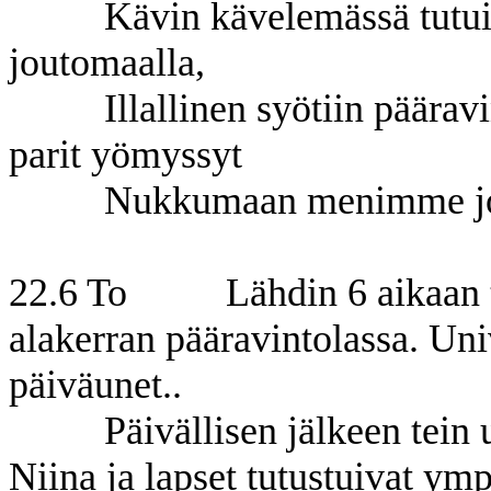
Kävin kävelemässä tutuil
joutomaalla,
Illallinen syötiin päära
parit yömyssyt
Nukkumaan menimme jo 
22.6 To Lähdin 6 aikaan tut
alakerran pääravintolassa. Uni
päiväunet..
Päivällisen jälkeen tein
Niina ja lapset tutustuivat ym