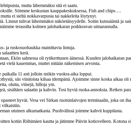
puista, mutta lähemmäksi sitä ei saatu.
le. Söimme keskustan kauppakeskuksessa, Fish and chips….
 sieltä nokkavarpusia tai nakkeleita löytynyt.
ut tulivat lähemmäksi näköetäisyydelle. Soitin kutsuääntä ja sai
me terassilta kolmen jalohaikaran poikkeavan uimarannalla.
 ruskosuohaukka mainittavia lintuja.
laattien kerä.
kön salmessa oli rytikerttunen äänessä. Kuuden jalohaikaran parv
elä kauemmas, muttei mitään näkemisen arvoista.
alla 11 asti jolloin mökin vuokra-aika loppui.
siis viisitoista kilsaa idempänä. Ajoimme sinne koska aikaa oli ru
luita, viinejä, hilloja ym.
sältäen salaatin ja kahvin. Tosi hyviä ruoka-annoksia. Retken paras
eet hyvät. Vesa vei Sirkan ruotsinlaivojen terminaalin, joka on ihan
lkaistiin.
 utuinen alkumatkasta. Puolivälissä joimme kahvit kuppilasta.
otiin Riihimäen kautta ja jätimme Päivin kotiovelleen. Kotona ol