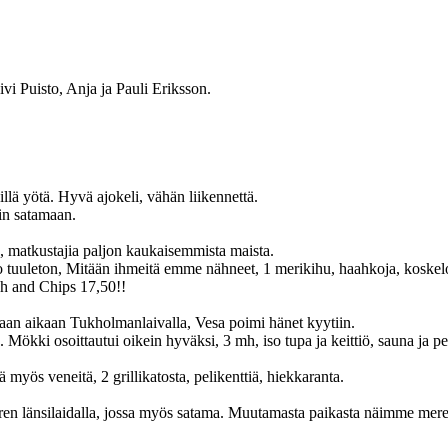
i Puisto, Anja ja Pauli Eriksson.
 yötä. Hyvä ajokeli, vähän liikennettä.
 satamaan.
tkustajia paljon kaukaisemmista maista.
, Mitään ihmeitä emme nähneet, 1 merikihu, haahkoja, koskeloita
 and Chips 17,50!!
kaan Tukholmanlaivalla, Vesa poimi hänet kyytiin.
soittautui oikein hyväksi, 3 mh, iso tupa ja keittiö, sauna ja p
eitä, 2 grillikatosta, pelikenttiä, hiekkaranta.
aidalla, jossa myös satama. Muutamasta paikasta näimme meren 