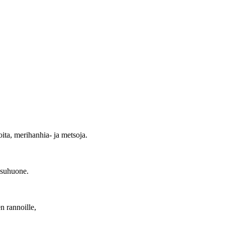
, merihanhia- ja metsoja.
esuhuone.
rannoille,