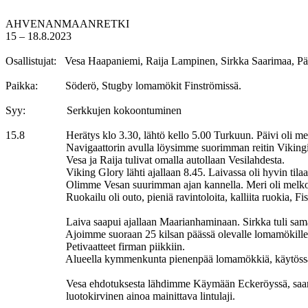
AHVENANMAANRETKI
15 – 18.8.2023
Osallistujat: Vesa Haapaniemi, Raija Lampinen, Sirkka Saarimaa, Päiv
Paikka: Söderö, Stugby lomamökit Finströmissä.
Syy: Serkkujen kokoontuminen
15.8 Herätys klo 3.30, lähtö kello 5.00 Turkuun. Päivi oli meillä
Navigaattorin avulla löysimme suorimman reitin Vikingin
Vesa ja Raija tulivat omalla autollaan Vesilahdesta.
Viking Glory lähti ajallaan 8.45. Laivassa oli hyvin tilaa, ma
Olimme Vesan suurimman ajan kannella. Meri oli melko tuuleton
Ruokailu oli outo, pieniä ravintoloita, kalliita ruokia, Fish
Laiva saapui ajallaan Maarianhaminaan. Sirkka tuli samaan ai
Ajoimme suoraan 25 kilsan päässä olevalle lomamökille. Mökki o
Petivaatteet firman piikkiin.
Alueella kymmenkunta pienenpää lomamökkiä, käytössä myös ven
Vesa ehdotuksesta lähdimme Käymään Eckeröyssä, saaren länsil
luotokirvinen ainoa mainittava lintulaji.