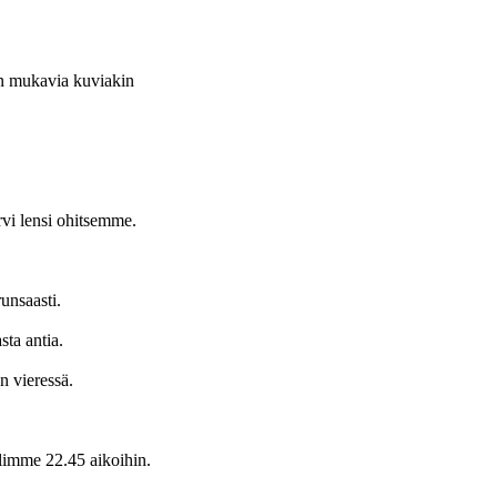
n mukavia kuviakin
i lensi ohitsemme.
nsaasti.
ta antia.
 vieressä.
imme 22.45 aikoihin.